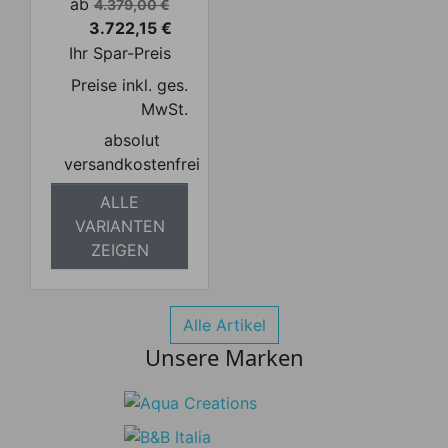
Verkaufspreis
ab
4.379,00 €
3.722,15 €
Preis
Ihr Spar-Preis
Preise inkl. ges.
MwSt.
absolut
versandkostenfrei
ALLE
VARIANTEN
ZEIGEN
Alle Artikel
Unsere Marken