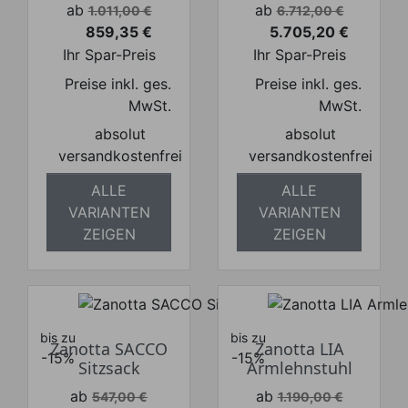
Verkaufspreis
Verkaufspreis
ab
ab
1.011,00 €
6.712,00 €
859,35 €
5.705,20 €
Preis
Preis
Ihr Spar-Preis
Ihr Spar-Preis
Preise inkl. ges.
Preise inkl. ges.
MwSt.
MwSt.
absolut
absolut
versandkostenfrei
versandkostenfrei
ALLE
ALLE
VARIANTEN
VARIANTEN
ZEIGEN
ZEIGEN
bis zu
bis zu
Zanotta SACCO
Zanotta LIA
-15%
-15%
Sitzsack
Armlehnstuhl
Verkaufspreis
Verkaufspreis
ab
ab
547,00 €
1.190,00 €