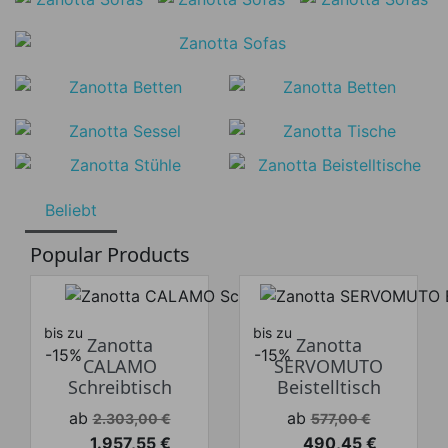
Beliebt
Popular Products
bis zu
bis zu
Zanotta
Zanotta
-15%
-15%
CALAMO
SERVOMUTO
Schreibtisch
Beistelltisch
Verkaufspreis
Verkaufspreis
ab
ab
2.303,00 €
577,00 €
1.957,55 €
490,45 €