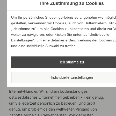
Ihre Zustimmung zu Cookies
Kompetente Beratung
Um Ihr persönliches Shoppingerlebnis so angenehm wie möglic
Persönliche Beratung mit mehr als 15 Jahren
gestalten, verwenden wir Cookies, auch von Drittanbietern. Klic
Erfahrung im Onlinehandel!
„Ich stimme zu“ um alle Cookies zu akzeptieren und direkt zur 
weiter zu navigieren; oder klicken Sie unten auf „Individuelle
Zahlen und sparen
Einstellungen“, um eine detaillierte Beschreibung der Cookies z
Viele Zahlungsarten und Sparpreise auf alle
und eine individuelle Auswahl zu treffen.
Produkte!
Ich stimme zu
brandstores - Zanotta Designermöbel
aus Italien
Individuelle Einstellungen
Wir von
brandstores.de
sind weit mehr als ein normaler
Internet-Händler. Wir sind ein bodenständiges
ostwestfälisches Unternehmen geblieben - klein genug,
um Sie jederzeit persönlich zu betreuen. Und groß
genug, um problemlos den weltweiten Versand von
Zanotta Möbeln zu gewährleisten. Von der ersten