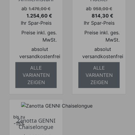
Verkaufspreis
Verkaufspreis
ab
ab
1.476,00 €
958,00 €
1.254,60 €
814,30 €
Preis
Preis
Ihr Spar-Preis
Ihr Spar-Preis
Preise inkl. ges.
Preise inkl. ges.
MwSt.
MwSt.
absolut
absolut
versandkostenfrei
versandkostenfrei
ALLE
ALLE
VARIANTEN
VARIANTEN
ZEIGEN
ZEIGEN
bis zu
Zanotta GENNI
-15%
Chaiselongue