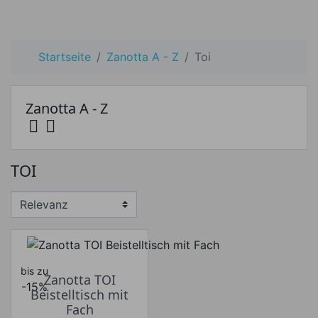
Startseite
Zanotta A - Z
Toi
Zanotta A - Z


Preis
TOI
Preis von
Preis bis
€
€
Hersteller
bis zu
Zanotta TOI
-15%
Beistelltisch mit
Fach