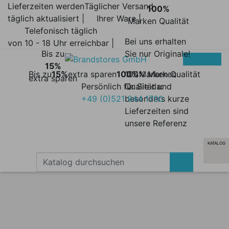
Lieferzeiten werden
Täglicher Versand
100%
täglich aktualisiert |
Ihrer Ware |
Marken Qualität
Telefonisch täglich
Bei uns erhalten
von 10 - 18 Uhr erreichbar |
Bis zu
Sie nur Originale!
15%
Bis zu
15%
extra sparen
100%
100% Marken
Marken Qualität
extra sparen
Persönlich für Sie da:
Qualität und
+49 (0)521 944 1700
besonders kurze
Lieferzeiten sind
unsere Referenz
KATALOG