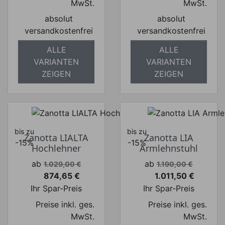
MwSt.
MwSt.
absolut
absolut
versandkostenfrei
versandkostenfrei
ALLE
ALLE
VARIANTEN
VARIANTEN
ZEIGEN
ZEIGEN
bis zu
bis zu
Zanotta LIALTA
Zanotta LIA
-15%
-15%
Hochlehner
Armlehnstuhl
Verkaufspreis
Verkaufspreis
ab
ab
1.029,00 €
1.190,00 €
874,65 €
1.011,50 €
Preis
Preis
Ihr Spar-Preis
Ihr Spar-Preis
Preise inkl. ges.
Preise inkl. ges.
MwSt.
MwSt.