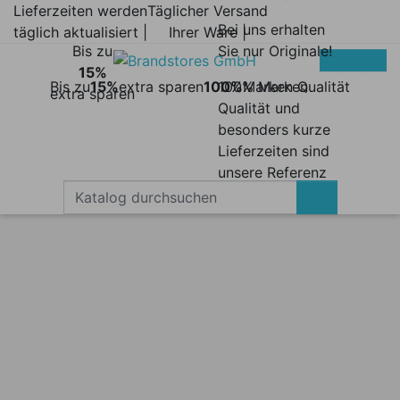
Lieferzeiten werden
Täglicher Versand
Bei uns erhalten
täglich aktualisiert |
Ihrer Ware |
Bis zu
Sie nur Originale!
15%
Bis zu
15%
extra sparen
100%
100% Marken
Marken Qualität
extra sparen
Qualität und
besonders kurze
Lieferzeiten sind
unsere Referenz