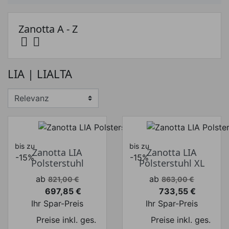
Zanotta A - Z


Preis
LIA | LIALTA
Preis von
Preis bis
€
€
Hersteller
bis zu
bis zu
Zanotta LIA
Zanotta LIA
-15%
-15%
Polsterstuhl
Polsterstuhl XL
Verkaufspreis
Verkaufspreis
ab
ab
821,00 €
863,00 €
697,85 €
733,55 €
Preis
Preis
Ihr Spar-Preis
Ihr Spar-Preis
Preise inkl. ges.
Preise inkl. ges.