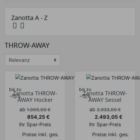
Zanotta A - Z


Preis
THROW-AWAY
Preis von
Preis bis
€
€
Hersteller
bis zu
bis zu
Zanotta THROW-
Zanotta THROW-
-15%
-15%
AWAY Hocker
AWAY Sessel
Verkaufspreis
Verkaufspreis
ab
ab
1.005,00 €
2.933,00 €
854,25 €
2.493,05 €
Preis
Preis
Ihr Spar-Preis
Ihr Spar-Preis
Preise inkl. ges.
Preise inkl. ges.