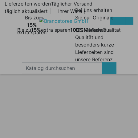
Lieferzeiten werden
Täglicher Versand
Bei uns erhalten
täglich aktualisiert |
Ihrer Ware |
Bis zu
Sie nur Originale!
15%
Bis zu
15%
extra sparen
100%
100% Marken
Marken Qualität
extra sparen
Qualität und
besonders kurze
Lieferzeiten sind
unsere Referenz