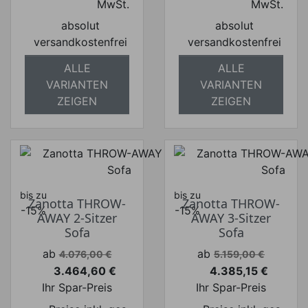
MwSt.
MwSt.
absolut
absolut
versandkostenfrei
versandkostenfrei
ALLE
ALLE
VARIANTEN
VARIANTEN
ZEIGEN
ZEIGEN
bis zu
bis zu
Zanotta THROW-
Zanotta THROW-
-15%
-15%
AWAY 2-Sitzer
AWAY 3-Sitzer
Sofa
Sofa
Verkaufspreis
Verkaufspreis
ab
ab
4.076,00 €
5.159,00 €
3.464,60 €
4.385,15 €
Preis
Preis
Ihr Spar-Preis
Ihr Spar-Preis