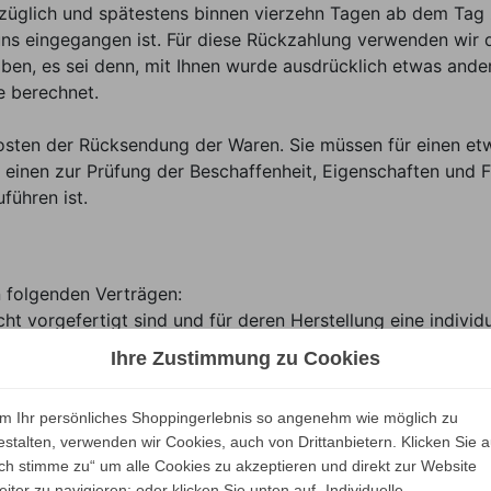
züglich und spätestens binnen vierzehn Tagen ab dem Tag 
uns eingegangen ist. Für diese Rückzahlung verwenden wir d
ben, es sei denn, mit Ihnen wurde ausdrücklich etwas ander
e berechnet.
Kosten der Rücksendung der Waren. Sie müssen für einen et
einen zur Prüfung der Beschaffenheit, Eigenschaften und 
ühren ist.
n folgenden Verträgen:
cht vorgefertigt sind und für deren Herstellung eine indiv
 eindeutig auf die persönlichen Bedürfnisse des Verbrauche
Ihre Zustimmung zu Cookies
m Ihr persönliches Shoppingerlebnis so angenehm wie möglich zu
Unsere Marken
estalten, verwenden wir Cookies, auch von Drittanbietern. Klicken Sie a
Ich stimme zu“ um alle Cookies zu akzeptieren und direkt zur Website
eiter zu navigieren; oder klicken Sie unten auf „Individuelle