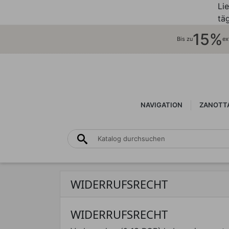
Li
täg
15%
Bis zu
ex
NAVIGATION
ZANOTTA
WIDERRUFSRECHT
WIDERRUFSRECHT