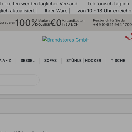
eferzeiten werden
Täglicher Versand
Telefonisch täglich
lich aktualisiert |
Ihrer Ware |
von 10 - 18 Uhr erreichb
100%
€0
Persönlich für Sie da:
Marken
Versandkosten
tra sparen
+49 (0)521 944 1700
Qualität
in EU & CH
Pro
 A - Z
SESSEL
SOFAS
STÜHLE | HOCKER
TISCHE