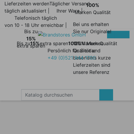
Lieferzeiten werden
Täglicher Versand
100%
täglich aktualisiert |
Ihrer Ware |
Marken Qualität
Telefonisch täglich
Bei uns erhalten
von 10 - 18 Uhr erreichbar |
Bis zu
Sie nur Originale!
15%
Bis zu
15%
extra sparen
100%
100% Marken
Marken Qualität
extra sparen
Persönlich für Sie da:
Qualität und
+49 (0)521 944 1700
besonders kurze
Lieferzeiten sind
unsere Referenz