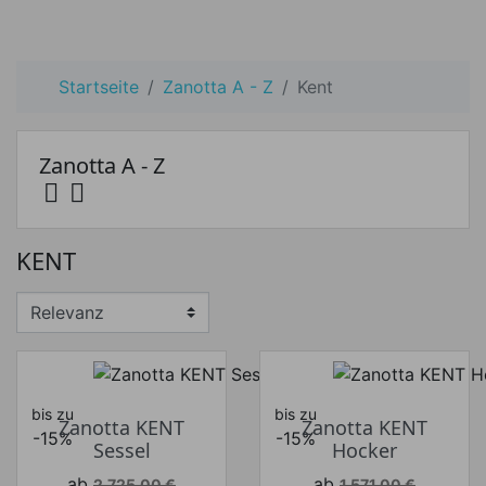
Startseite
Zanotta A - Z
Kent
Zanotta A - Z


Preis
KENT
Preis von
Preis bis
€
€
Hersteller
bis zu
bis zu
Zanotta KENT
Zanotta KENT
-15%
-15%
Sessel
Hocker
Verkaufspreis
Verkaufspreis
ab
ab
2.725,00 €
1.571,00 €