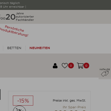
fonisch täglich
18 Uhr erreichbar |
Jahre
20
:
autorisierter
700
Fachhändler
P
ersö
nliche
ro
d
uktb
eratung
P
!
BETTEN
NEUHEITEN
0
0
KATALOG
-15%
Preise inkl. ges. MwSt.
Ihr Spar-Preis