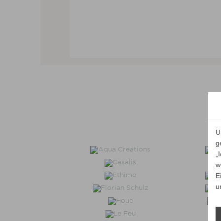
U
g
„
w
E
u