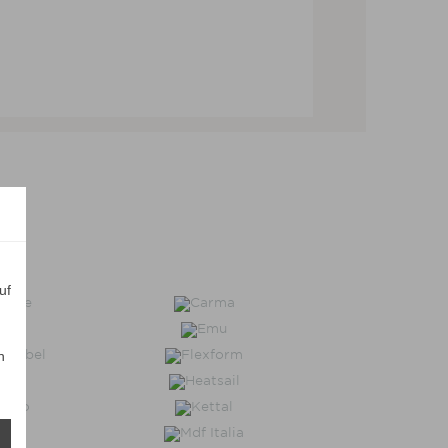
 VARIANTEN ZEIGEN
uf
n