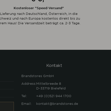
Kostenloser "Speed-Versand"
Lieferung nach Deutschland, Österreich, in die
chweiz und nach Europa kostenlos direkt bis zu
hrem Haus! Die Versandzeit beträgt ca. 2-3 Tage.
Kontakt
Brandstores GmbH
Address:
Mittelbreede 8
D-33719
Bielefeld
Tel:
+49 (0)521 944 1700
Email:
kontakt@brandstores.de