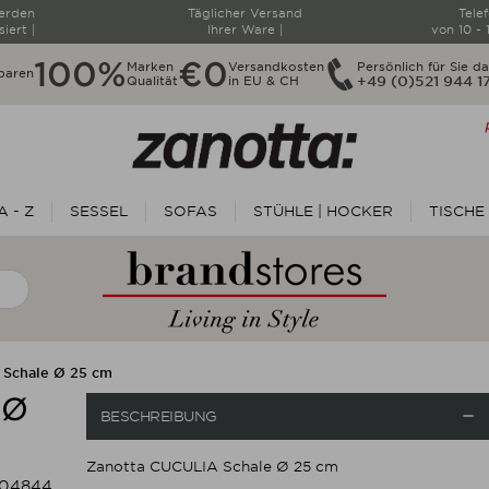
werden
Täglicher Versand
Tele
siert |
Ihrer Ware |
von 10 - 
100%
€0
Marken
Versandkosten
Persönlich für Sie da
paren
Qualität
in EU & CH
+49 (0)521 944 1
 - Z
SESSEL
SOFAS
STÜHLE | HOCKER
TISCHE
 Schale Ø 25 cm
 Ø

BESCHREIBUNG
Zanotta CUCULIA Schale Ø 25 cm
104844