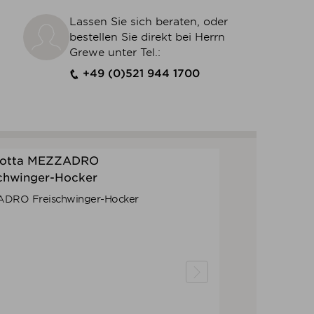
Lassen Sie sich beraten, oder
bestellen Sie direkt bei Herrn
Grewe unter Tel.:
+49 (0)521 944 1700
ADRO Freischwinger-Hocker
Verkaufspreis
ab
958,00 €
814,30 €
Preis