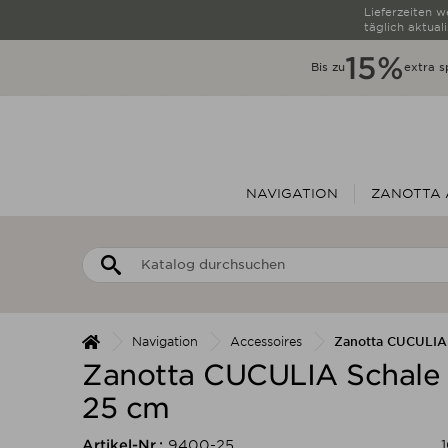
Lieferzeiten 
täglich aktuali
15%
Bis zu
extra s
NAVIGATION
ZANOTTA A
Navigation
Accessoires
Zanotta CUCULIA
Zanotta CUCULIA Schale
25 cm
Artikel-Nr.:
9400-25