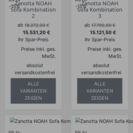
Zanotta NOAH
Zanotta NOAH
-15%
-15%
Sofa Kombination
Sofa Kombination
2
3
Verkaufspreis
Verkaufspreis
ab
ab
18.272,00 €
17.790,00 €
15.531,20 €
15.121,50 €
Preis
Preis
Ihr Spar-Preis
Ihr Spar-Preis
Preise inkl. ges.
Preise inkl. ges.
MwSt.
MwSt.
absolut
absolut
versandkostenfrei
versandkostenfrei
ALLE
ALLE
VARIANTEN
VARIANTEN
ZEIGEN
ZEIGEN
bis zu
bis zu