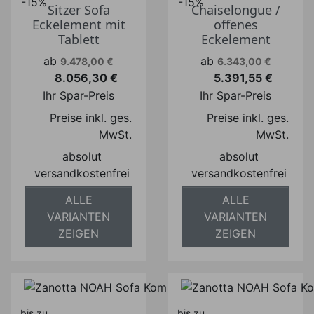
-15%
-15%
Sitzer Sofa
Chaiselongue /
Eckelement mit
offenes
Tablett
Eckelement
Verkaufspreis
Verkaufspreis
ab
ab
9.478,00 €
6.343,00 €
8.056,30 €
5.391,55 €
Preis
Preis
Ihr Spar-Preis
Ihr Spar-Preis
Preise inkl. ges.
Preise inkl. ges.
MwSt.
MwSt.
absolut
absolut
versandkostenfrei
versandkostenfrei
ALLE
ALLE
VARIANTEN
VARIANTEN
ZEIGEN
ZEIGEN
bis zu
bis zu