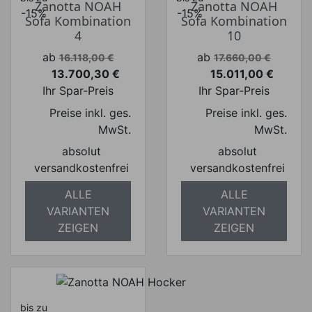
Zanotta NOAH
Zanotta NOAH
-15%
-15%
Sofa Kombination
Sofa Kombination
4
10
Verkaufspreis
Verkaufspreis
ab
ab
16.118,00 €
17.660,00 €
13.700,30 €
15.011,00 €
Preis
Preis
Ihr Spar-Preis
Ihr Spar-Preis
Preise inkl. ges.
Preise inkl. ges.
MwSt.
MwSt.
absolut
absolut
versandkostenfrei
versandkostenfrei
ALLE
ALLE
VARIANTEN
VARIANTEN
ZEIGEN
ZEIGEN
bis zu