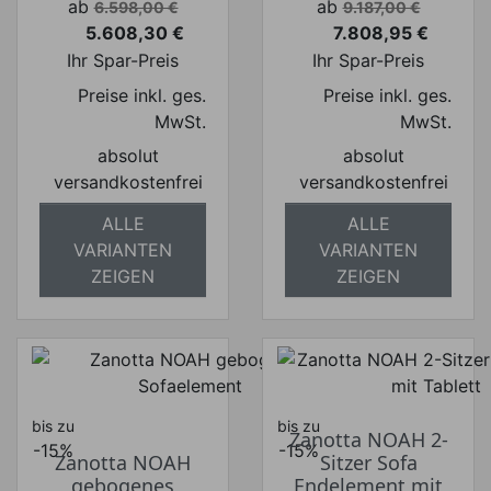
Verkaufspreis
Verkaufspreis
ab
ab
6.598,00 €
9.187,00 €
5.608,30 €
7.808,95 €
Preis
Preis
Ihr Spar-Preis
Ihr Spar-Preis
Preise inkl. ges.
Preise inkl. ges.
MwSt.
MwSt.
absolut
absolut
versandkostenfrei
versandkostenfrei
ALLE
ALLE
VARIANTEN
VARIANTEN
ZEIGEN
ZEIGEN
bis zu
bis zu
Zanotta NOAH 2-
-15%
-15%
Zanotta NOAH
Sitzer Sofa
gebogenes
Endelement mit