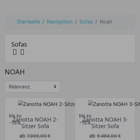
Startseite
Navigation
Sofas
Noah
Sofas


Preis
NOAH
Preis von
Preis bis
€
€
Hersteller
bis zu
bis zu
Zanotta NOAH 2-
Zanotta NOAH 3-
-15%
-15%
Sitzer Sofa
Sitzer Sofa
Verkaufspreis
Verkaufspreis
ab
ab
7.009,00 €
9.484,00 €