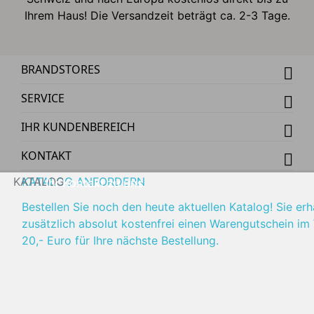
Ihrem Haus! Die Versandzeit beträgt ca. 2-3 Tage.
BRANDSTORES
SERVICE
IHR KUNDENBEREICH
KONTAKT
KATALOG
KATALOG ANFORDERN
Ihr Kontakt zu uns
Bestellen Sie noch den heute aktuellen Katalog! Sie erh
zusätzlich absolut kostenfrei einen Warengutschein im
20,- Euro für Ihre nächste Bestellung.